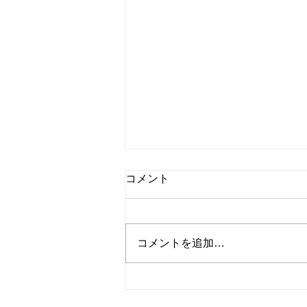
コメント
コメントを追加…
◎【要予約・先着15名】美ヶ
原高原の麓 「武石 巣栗渓谷