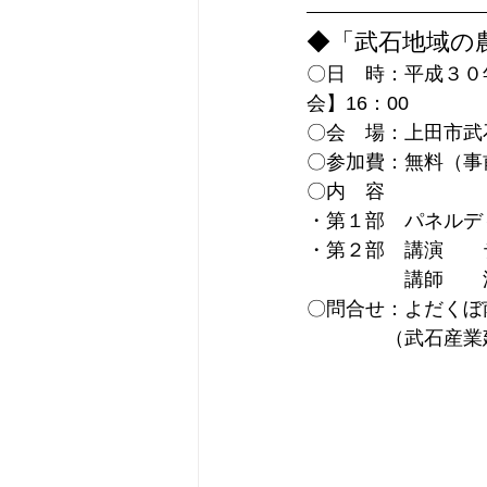
◆「武石地域の
〇日　時：平成３０年
会】16：00
〇会　場：上田市武
〇参加費：無料（事
〇内　容
・第１部　パネルデ
・第２部　講演　　
　　　　　講師　　
〇問合せ：よだくぼ
　　　　（武石産業建設