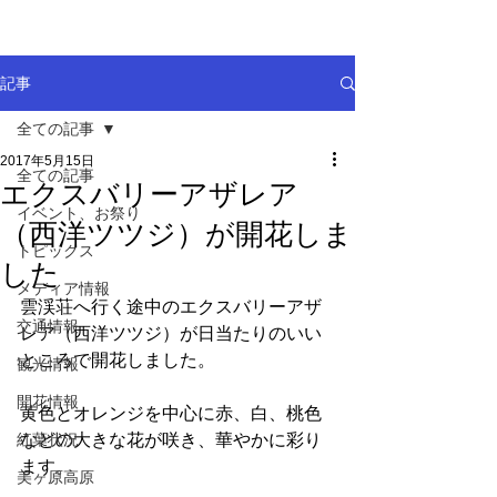
記事
全ての記事
2017年5月15日
全ての記事
エクスバリーアザレア
イベント、お祭り
（西洋ツツジ）が開花しま
トピックス
した
メディア情報
雲渓荘へ行く途中のエクスバリーアザ
交通情報
レア（西洋ツツジ）が日当たりのいい
ところで開花しました。
観光情報
開花情報
黄色とオレンジを中心に赤、白、桃色
紅葉状況
などの大きな花が咲き、華やかに彩り
ます。
美ヶ原高原