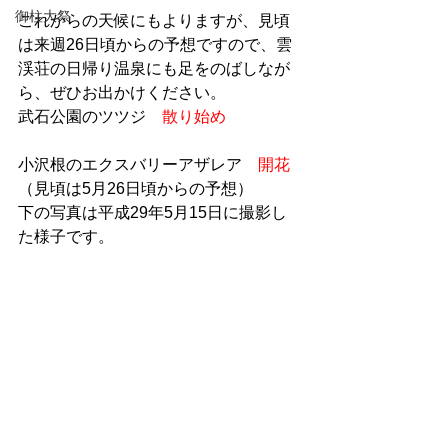
御柱大祭
これからの天候にもよりますが、見頃
は来週26日頃からの予想ですので、雲
渓荘の日帰り温泉にも足をのばしなが
ら、ぜひお出かけください。
武石公園のツツジ　
散り始め
小沢根のエクスバリーアザレア　
開花
（見頃は5月26日頃からの予想）
下の写真は平成29年5月15日に撮影し
た様子です。