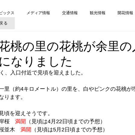
ピックス
メディア情報
交通情報
観光情報
開花情報
戻る
花桃の里の花桃が余里の
になりました
早く、入口付近で見頃を迎えました。
一里（約4キロメートル）の里を、白やピンクの花桃が
なります。
見頃を迎えそうです。
岸桜　
満開
（見頃は4月22日頃までの予想）
桜並木　
満開
（見頃は5月2日頃までの予想）