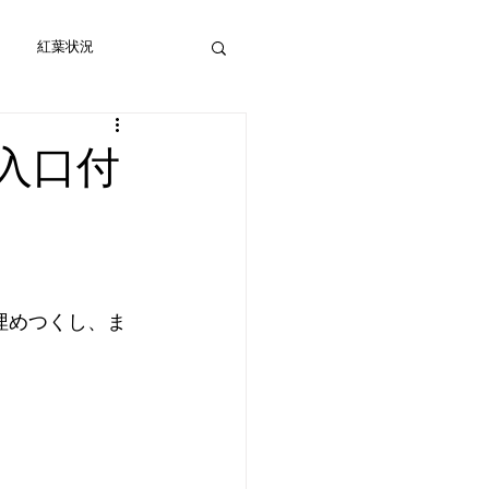
紅葉状況
入口付
埋めつくし、ま