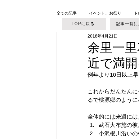
全ての記事
イベント、お祭り
ト
TOPに戻る
記事一覧に
2018年4月21日
美ヶ原高原
御柱大祭
余里一里
近で満開
例年より10日以上
これからだんだんに
るで桃源郷のように
全体的には来週には
武石大布施の彼
小沢根川沿いの