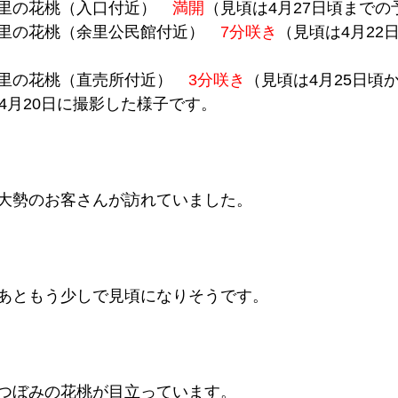
里の花桃（入口付近）　
満開
（見頃は4月27日頃までの
里の花桃（余里公民館付近）　
7分咲き
（見頃は4月22
里の花桃（直売所付近）　
3分咲き
（見頃は4月25日頃
4月20日に撮影した様子です。
大勢のお客さんが訪れていました。
あともう少しで見頃になりそうです。
つぼみの花桃が目立っています。