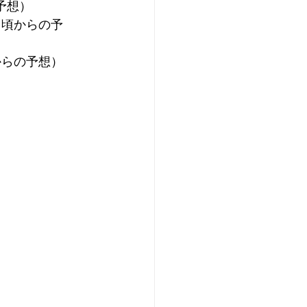
予想）
日頃からの予
からの予想）