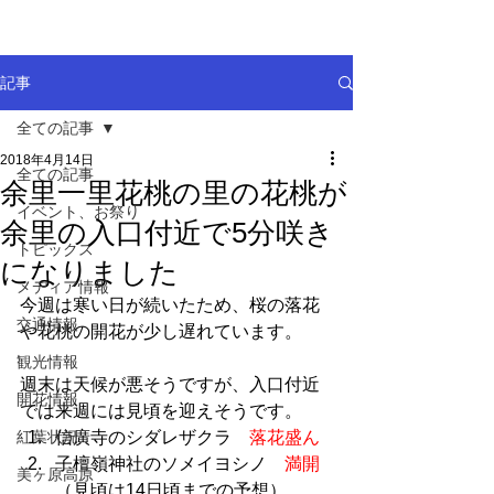
記事
全ての記事
2018年4月14日
全ての記事
余里一里花桃の里の花桃が
イベント、お祭り
余里の入口付近で5分咲き
トピックス
になりました
メディア情報
今週は寒い日が続いたため、桜の落花
交通情報
や花桃の開花が少し遅れています。
観光情報
週末は天候が悪そうですが、入口付近
開花情報
では来週には見頃を迎えそうです。
紅葉状況
信廣寺のシダレザクラ　
落花盛ん
子檀嶺神社のソメイヨシノ　
満開
美ヶ原高原
（見頃は14日頃までの予想）