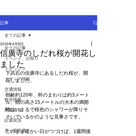
記事
全ての記事
2016年4月8日
全ての記事
信廣寺のしだれ桜が開花し
イベント、お祭り
ました
トピックス
下武石の信廣寺にあるしだれ桜が、開
メディア情報
花しました。
交通情報
樹齢約120年、幹のまわりは約3メート
観光情報
ル、樹の高さ15メートルの大木の満開
時は、まるで桜色のシャワーが降りそ
開花情報
そいでいるかのような見事さです。
紅葉状況
美ヶ原高原
このまま暖かい日がつづけば、1週間後