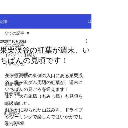
記事
全ての記事
2020年10月30日
全ての記事
巣栗渓谷の紅葉が週末、い
イベント、お祭り
ちばんの見頃です！
トピックス
メディア情報
美ヶ原高原の東側の入口にある巣栗渓
谷・竜ヶ沢ダム周辺の紅葉が、週末に
交通情報
いちばんの見ごろを迎えます！
観光情報
また、大布施橋（もみじ橋）も見頃を
迎えました。
開花情報
鮮やかに彩られた山並みを、ドライブ
紅葉状況
やツーリングで楽しんではいかがでし
美ヶ原高原
ょうか？