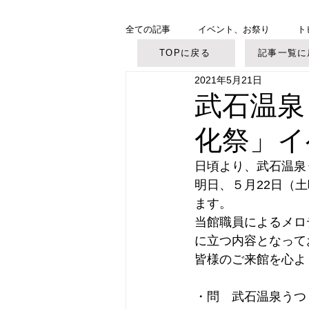
全ての記事
イベント、お祭り
ト
TOPに戻る
記事一覧に
2021年5月21日
美ヶ原高原
御柱大祭
武石温泉
化祭」イ
日頃より、武石温泉
明日、５月22日（
ます。
当館職員によるメロ
に立つ内容となって
皆様のご来館を心よ
・問　武石温泉うつくし