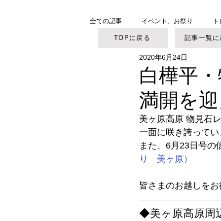
全ての記事
イベント、お祭り
ト
TOPに戻る
記事一覧に
2020年6月24日
美ヶ原高原
御柱大祭
白樺平・
満開を迎
美ヶ原高原 物見石
一面に咲き誇ってい
また、6月23日号
り　美ヶ原）
皆さまのお越しをお
◆美ヶ原高原周