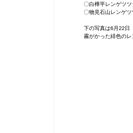
〇白樺平レンゲツツ
〇物見石山レンゲツ
下の写真は6月22
霧がかった緋色のレ