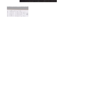
武石観光協会
〒386-0592 長野県上田
市下武石742番地
上田市武石地域自治センタ
ー(産業観光課内)
TEL：0268-85-2828
FAX：0268-85-2313
Copyright(C)2021 武石観光協会 All rights
reserved. 当ホームページに掲載されている
写真の無断使用は固く禁じます。