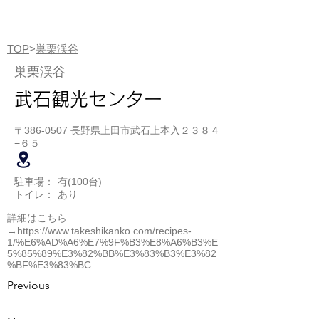
TOP
>
巣栗渓谷
巣栗渓谷
武石観光センター
〒386-0507 長野県上田市武石上本入２３８４
−６５
駐車場：
有(100台)
トイレ：
あり
詳細はこちら
→
https://www.takeshikanko.com/recipes-
1/%E6%AD%A6%E7%9F%B3%E8%A6%B3%E
5%85%89%E3%82%BB%E3%83%B3%E3%82
%BF%E3%83%BC
Previous