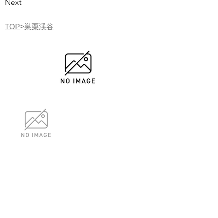
Next
TOP
>
巣栗渓谷
武石観光協会
〒386-0592 長野県上田
市下武石742番地
上田市武石地域自治センタ
ー(産業観光課内)