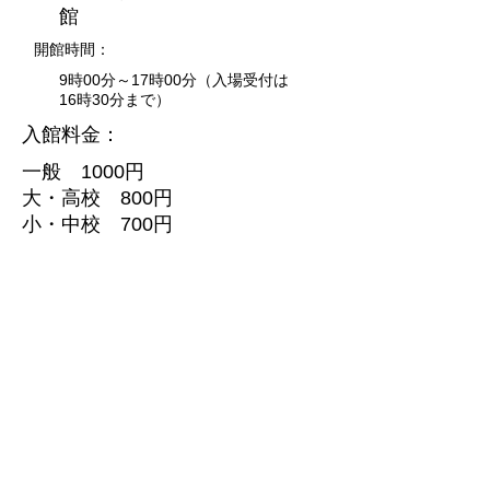
館
開館時間：
9時00分～17時00分（入場受付は
16時30分まで）
入館料金：
一般 1000円
大・高校 800円
小・中校 700円
クレジットカード：
不可
電子マネー：
QR決済対応
身障者用トイレ・駐車場：
トイレあり