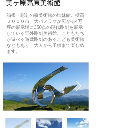
美ヶ原高原美術館
箱根・彫刻の森美術館の姉妹館。標高
２０００ｍ、大パノラマが広がる4万
坪の展示場に350点の現代彫刻を展示
している野外彫刻美術館。こどもたち
が遊べる遊戯彫刻のあるこども美術館
などもあり、大人から子供まで楽しめ
ます。