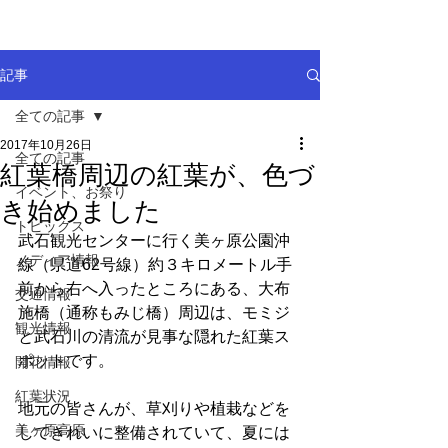
記事
全ての記事
2017年10月26日
全ての記事
紅葉橋周辺の紅葉が、色づ
イベント、お祭り
き始めました
トピックス
武石観光センターに行く美ヶ原公園沖
メディア情報
線（県道62号線）約３キロメートル手
前から右へ入ったところにある、大布
交通情報
施橋（通称もみじ橋）周辺は、モミジ
観光情報
と武石川の清流が見事な隠れた紅葉ス
ポットです。
開花情報
紅葉状況
地元の皆さんが、草刈りや植栽などを
美ヶ原高原
してきれいに整備されていて、夏には