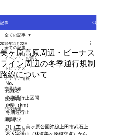
記事
全ての記事
2019年11月22日
全ての記事
美ヶ原高原周辺・ビーナス
イベント、お祭り
ライン周辺の冬季通行規制
トピックス
路線について
メディア情報
No.
交通情報
路線名
冬期通行止区間
観光情報
距離（km）
開花情報
冬期通行止
紅葉状況
期間
(1)（主）美ヶ原公園沖線上田市武石上
美ヶ原高原
本入字焼山（林道美ヶ原線交点）から