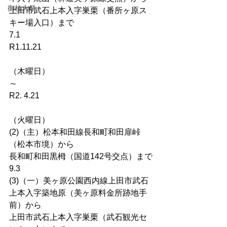
御柱大祭
上田市武石上本入字巣栗（番所ヶ原ス
キー場入口）まで
7.1
R1.11.21
（木曜日）
～
R2. 4.21
（火曜日）
(2)（主）松本和田線長和町和田扉峠
（松本市境）から
長和町和田黒栂（国道142号交点）まで
9.3
(3)（一）美ヶ原公園西内線上田市武石
上本入字築地原（美ヶ原料金所跡地手
前）から
上田市武石上本入字巣栗（武石観光セ