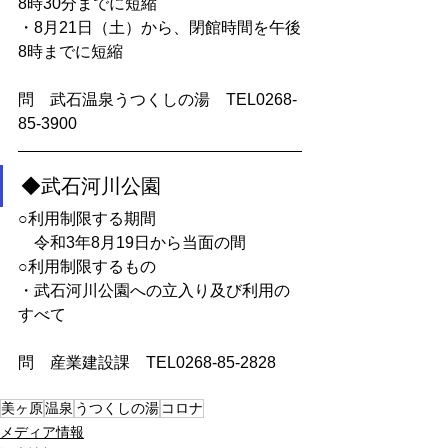
8時30分までに短縮
・8月21日（土）から、閉館時間を午後
8時までに短縮
問　武石温泉うつくしの湯　TEL0268-
85-3900
◆武石河川公園
○利用制限する期間
　令和3年8月19日から当面の間
○利用制限するもの
・武石河川公園への立入り及び利用の
すべて
問　産業建設課　TEL0268-85-2828
美ヶ原
温泉
うつくしの湯
コロナ
メディア情報