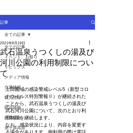
記事
全ての記事
2021年8月19日
全ての記事
武石温泉うつくしの湯及び
イベント、お祭り
河川公園の利用制限につい
トピックス
て
メディア情報
交通情報
上田圏域の感染警戒レベル5（新型コロ
ナウイルス特別警報Ⅱ）が継続された
観光情報
ことから、武石温泉うつくしの湯及び
開花情報
武石河川公園について、次のとおり利
紅葉状況
用制限を継続します。
なお、感染状況により、内容を変更す
美ヶ原高原
る場合があります。御利用の際は電話