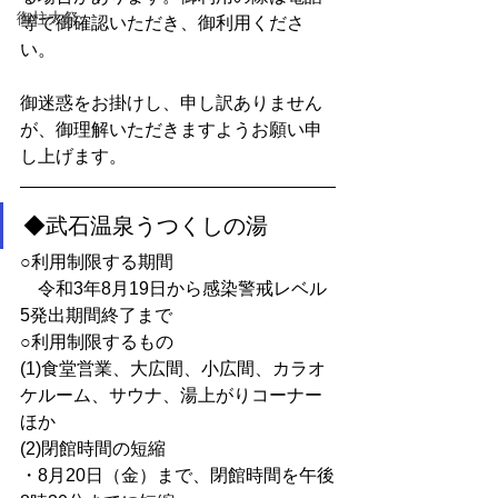
御柱大祭
等で御確認いただき、御利用くださ
い。
御迷惑をお掛けし、申し訳ありません
が、御理解いただきますようお願い申
し上げます。
◆武石温泉うつくしの湯
○利用制限する期間
　令和3年8月19日から感染警戒レベル
5発出期間終了まで
○利用制限するもの
(1)食堂営業、大広間、小広間、カラオ
ケルーム、サウナ、湯上がりコーナー
ほか
(2)閉館時間の短縮
・8月20日（金）まで、閉館時間を午後