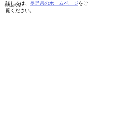
詳しくは、
長野県のホームページ
をご
御柱大祭
覧ください。