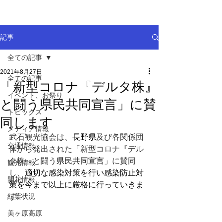
記事
全ての記事
2021年8月27日
全ての記事
「新型コロナ『デルタ株』
イベント、お祭り
と闘う県民共同宣言」に賛
トピックス
同します
メディア情報
武石観光協会は、
長野県
及び各関係団
交通情報
体から発出された「新型コロナ『デル
タ株』と闘う
県民共同宣言
」に賛同
観光情報
し、
適切な感染対策を行い感染防止対
開花情報
策を今まで以上に厳格に行っていきま
紅葉状況
す。
美ヶ原高原