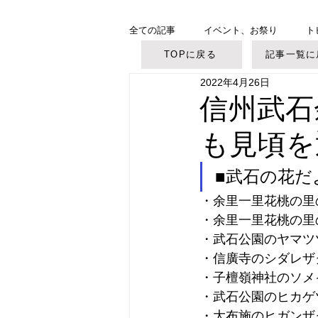
全ての記事
イベント、お祭り
ト
TOPに戻る
記事一覧に
2022年4月26日
美ヶ原高原
御柱大祭
信州武石
も見頃を
■武石の花だ
・余里一里花桃の里
・余里一里花桃の里
・武石公園のヤマツ
・信廣寺のシダレザ
・子檀嶺神社のソメ
・武石公園のヒカゲ
・大布施のヒガンザ