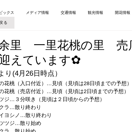
ピックス
メディア情報
交通情報
観光情報
開花情報
戻る
余里 一里花桃の里 売
迎えています✿
より(4月26日時点）
の花桃（入口付近）…見頃（見頃は28日頃までの予想）
の花桃（売店付近）…見頃（見頃は2日頃までの予想）
ツジ…３分咲き（見頃は２日頃からの予想）
クラ…散り終わり
イヨシノ…散り終わり
ツツジ…散り始め
クラ…散り始め