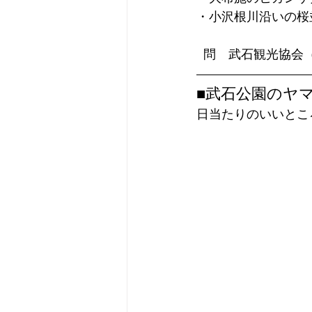
・小沢根川沿いの桜
  問　武石観光協会（
■武石公園のヤ
日当たりのいいとこ