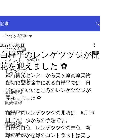
記事
全ての記事
2022年6月8日
全ての記事
白樺平のレンゲツツジが開
イベント、お祭り
花を迎えました ✿
トピックス
武石観光センターから美ヶ原高原美術
メディア情報
館側に登る途中にある白樺平では、日
当たりのいいところのレンゲツツジが
交通情報
開花しました ✿
観光情報
白樺平のレンゲツツジの見頃は、6月16
開花情報
日（木）頃からの予想です。
紅葉状況
白樺の白色、レンゲツツジの朱色、新
美ヶ原高原
緑の鮮やかな緑のコントラストは美し