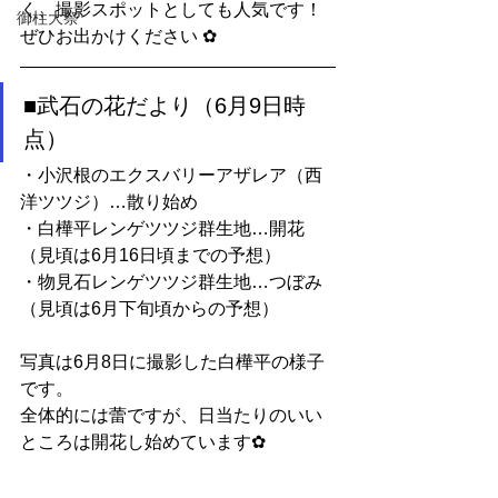
く、撮影スポットとしても人気です！
御柱大祭
ぜひお出かけください ✿
■武石の花だより（6月9日時
点）
・小沢根のエクスバリーアザレア（西
洋ツツジ）…散り始め
・白樺平レンゲツツジ群生地…開花
（見頃は6月16日頃までの予想）
・物見石レンゲツツジ群生地…つぼみ
（見頃は6月下旬頃からの予想）
写真は6月8日に撮影した白樺平の様子
です。
全体的には蕾ですが、日当たりのいい
ところは開花し始めています✿