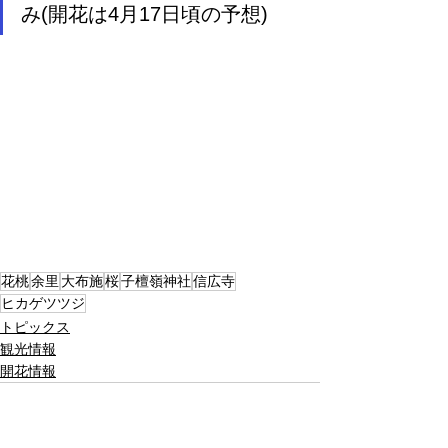
み(開花は4月17日頃の予想)
花桃
余里
大布施
桜
子檀嶺神社
信広寺
ヒカゲツツジ
トピックス
観光情報
開花情報