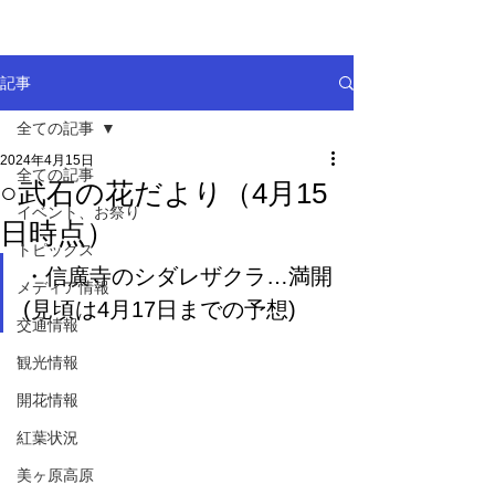
記事
全ての記事
2024年4月15日
全ての記事
○武石の花だより（4月15
イベント、お祭り
日時点）
トピックス
・信廣寺のシダレザクラ…満開
メディア情報
(見頃は4月17日までの予想)
交通情報
観光情報
開花情報
紅葉状況
美ヶ原高原