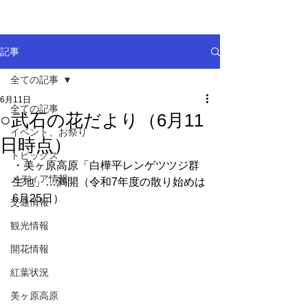
記事
全ての記事
6月11日
全ての記事
○武石の花だより（6月11
イベント、お祭り
日時点）
トピックス
・美ヶ原高原「白樺平レンゲツツジ群
メディア情報
生地」…満開（令和7年度の散り始めは
6月25日）
交通情報
観光情報
開花情報
紅葉状況
美ヶ原高原