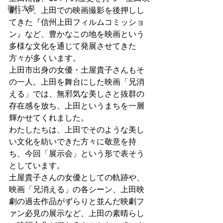
御柱大祭
劇』や、上田での映画撮影を後押しし
てきた『信州上田フィルムコミッショ
ン』など、豊かなこの地を映画という
多様な文化を通じて発展させてきた
方々が多くいます。
上田市出身の女優・土屋貴子さんもそ
の一人。上田を舞台にした映画「兄消
える」では、無邪気な美しさと抜群の
存在感を放ち、上田というまちを一層
輝かせてくれました。
わたしたちは、上田でそのような美し
い文化を紡いできた方々に敬意を持
ち、今回「展示会」という形で表そう
としています。
土屋貴子さんの女優としての軌跡や、
映画「兄消える」の各シーン、上田映
劇の過去作品がずらりと並んだ映劇フ
ァン必見の展示など、上田の素晴らし