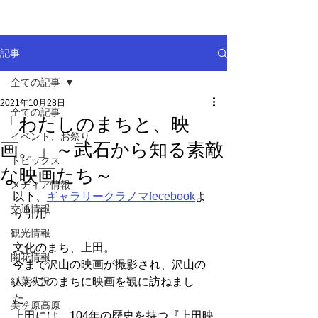
記事
全ての記事
2021年10月28日
全ての記事
「わたしのまちと、映
イベント、お祭り
画。」～武石から知る素敵
トピックス
な映画たち～
メディア情報
以下、
ギャラリークラノマfecebook
よ
交通情報
り引用
観光情報
文化のまち、上田。
開花情報
今まで沢山の映画が撮影され、沢山の
紅葉状況
人がこのまちに映画を観に訪ねまし
た。
美ヶ原高原
上田には、104年の歴史を持つ『上田映