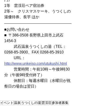
1等　雲渓荘ペア宿泊券
2等～　クリスマスケーキ、うつくしの
湯優待券、長芋 ほか
■お問い合わせ
■  〒386-0508 長野県上田市上武石
1454-3
　　  武石温泉うつくしの湯（TEL：
0268-85-3900、FAX 0268-85-3910
　　  URL：
http://www.unkeiso.com/utukushi.html
　　  営業時間：午前10時～午後9時30
分（午後9時受付終了）
　　  休館日：毎週水曜日（水曜日が祝
祭日の場合は翌日）
イベント
温泉
うつくしの湯
雲渓荘
参加者募集