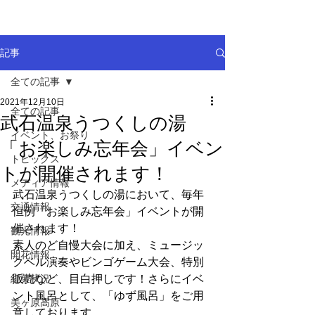
記事
全ての記事
2021年12月10日
全ての記事
武石温泉うつくしの湯
イベント、お祭り
「お楽しみ忘年会」イベン
トピックス
トが開催されます！
メディア情報
武石温泉うつくしの湯において、毎年
交通情報
恒例「お楽しみ忘年会」イベントが開
催されます！
観光情報
素人のど自慢大会に加え、ミュージッ
開花情報
クベル演奏やビンゴゲーム大会、特別
紅葉状況
販売など、目白押しです！さらにイベ
ント風呂として、「ゆず風呂」をご用
美ヶ原高原
意しております。