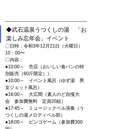
◆武石温泉うつくしの湯　「お
楽しみ忘年会」イベント
〇日時：令和3年12月21日（火曜日）
10：00〜
〇内容：
●10:00～　売店（おいしい食パンの特
別販売（60斤限定））
●10:00～　イベント風呂（ゆず湯　男
女ジェット風呂）
●16:00～　大広間（素人のど自慢大
会　参加費無料　定員20組）
●17:45～　ミュージックベル演奏（う
つくしの湯メロディベル部）
●18:00～　ビンゴゲーム（参加費300
円）