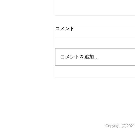
コメント
コメントを追加…
◎【要予約・先着15名】美ヶ
原高原の麓 「武石 巣栗渓谷
森林浴 体験会」開催のお知ら
せ
Copyright(C