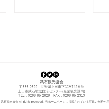
◎【要予約・先着20名】ガイ
◎【
ドと歩く 巣栗渓谷トレッキン
天空
グツアー開催のお知らせ
ス」
9/2
武石観光協会
〒386-0592 長野県上田市下武石742番地
上田市武石地域自治センター(産業観光課内)
TEL：0268-85-2828
FAX：0268-85-2313
)2021 武石観光協会 All rights reserved. 当ホームページに掲載されている写真の