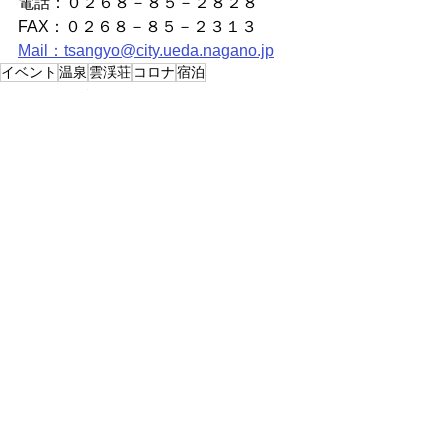
電話：０２６８－８５－２８２８
FAX：０２６８－８５－２３１３
Mail：tsangyo@city.ueda.nagano.jp
イベント
温泉
雲渓荘
コロナ
宿泊
イベント、お祭り
トピックス
メディア情報
すべて表示
最新記事