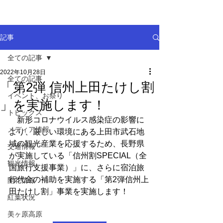
記事
全ての記事
2022年10月28日
全ての記事
「第2弾 信州上田たけし割
イベント、お祭り
」を実施します！
トピックス
　新形コロナウイルス感染症の影響に
メディア情報
より、厳しい環境にある上田市武石地
域の観光産業を応援するため、長野県
交通情報
が実施している「信州割SPECIAL（全
観光情報
国旅行支援事業）」に、さらに宿泊旅
行代金の補助を実施する「第2弾信州上
開花情報
田たけし割」事業を実施します！
紅葉状況
美ヶ原高原