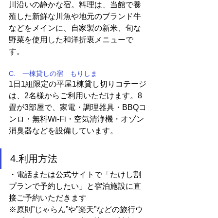
川沿いの静かな宿。料理は、当館で養
殖した新鮮な川魚や地元のブランド牛
などをメインに、自家製の新米、旬な
野菜を使用した和洋折衷メニューで
す。
C.　一棟貸しの宿　もりしま
1日1組限定の平屋1棟貸し切りコテージ
は、2名様からご利用いただけます。8
畳が3部屋で、家電・調理器具・BBQコ
ンロ・無料Wi-Fi・空気清浄機・オゾン
消臭器などを設備しています。
4.利用方法
・電話または公式サイトで「たけし割
プランで予約したい」と宿泊施設に直
接ご予約いただきます
※原則”じゃらん”や”楽天”などの旅行ウ