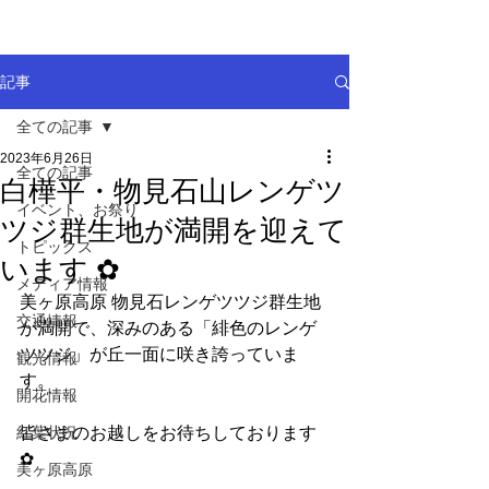
記事
全ての記事
2023年6月26日
全ての記事
白樺平・物見石山レンゲツ
イベント、お祭り
ツジ群生地が満開を迎えて
トピックス
います ✿
メディア情報
美ヶ原高原 物見石レンゲツツジ群生地
交通情報
が満開で、深みのある「緋色のレンゲ
ツツジ」が丘一面に咲き誇っていま
観光情報
す。 
開花情報
紅葉状況
皆さまのお越しをお待ちしております 
✿
美ヶ原高原