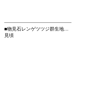
■物見石レンゲツツジ群生地…
見頃