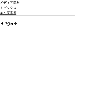
メディア情報
トピックス
美ヶ原高原
すべて表示
最新記事