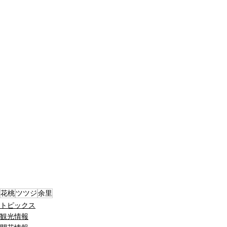
花桃
ツツジ
余里
トピックス
観光情報