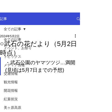
記事
全ての記事
2024年5月2日
全ての記事
○武石の花だより（5月2日
イベント、お祭り
時点）
トピックス
・武石公園のヤマツツジ…満開
メディア情報
(見頃は5月7日までの予想)
交通情報
観光情報
開花情報
紅葉状況
美ヶ原高原