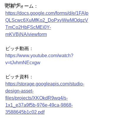
御柱大祭
応募フォーム：
https://docs.google.com/forms/d/e/1FAIp
QLScwc6XuMfKo2_DoPxyWwMOdgzV
TmCo2HbFScMEi0Y-
mKVBjNA/viewform
ピッチ動画：
https://www.youtube.com/watch?
v=tJvhmNEcxgw
ピッチ資料：
https://storage.googleapis.com/studio-
design-asset-
files/projects/XKOkdR9wq4/s-
1x1_e37a9f5b-976e-49ca-9868-
3588645b1c02.pdf