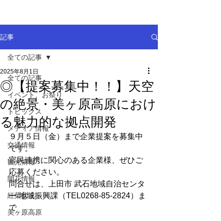
記事
全ての記事
2025年8月1日
全ての記事
◎【提案募集中！！】天空
イベント、お祭り
の絶景・美ヶ原高原におけ
トピックス
る魅力的な拠点開発
メディア情報
９月５日（金）まで企業提案を募集中
交通情報
です。
官民連携に関心のある企業様、ぜひご
観光情報
応募ください。
開花情報
問合せは、上田市 武石地域自治センタ
紅葉状況
ー 地域振興課（TEL0268-85-2824）ま
で
美ヶ原高原