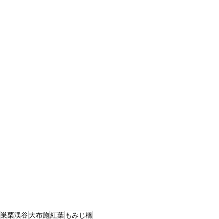
巣栗渓谷
大布施
紅葉
もみじ橋