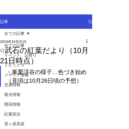
記事
全ての記事
2024年10月21日
全ての記事
○武石の紅葉だより（10月
イベント、お祭り
21日時点）
トピックス
・巣栗渓谷の様子…色づき始め
メディア情報
（見頃は10月26日頃の予想）
交通情報
観光情報
開花情報
紅葉状況
美ヶ原高原