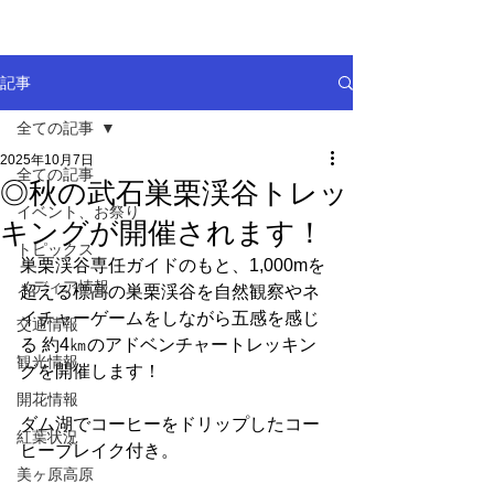
記事
全ての記事
2025年10月7日
全ての記事
◎秋の武石巣栗渓谷トレッ
イベント、お祭り
キングが開催されます！
トピックス
巣栗渓谷専任ガイドのもと、1,000mを
メディア情報
超える標高の巣栗渓谷を自然観察やネ
イチャーゲームをしながら五感を感じ
交通情報
る 約4㎞のアドベンチャートレッキン
観光情報
グを開催します！
開花情報
ダム湖でコーヒーをドリップしたコー
紅葉状況
ヒーブレイク付き。
美ヶ原高原