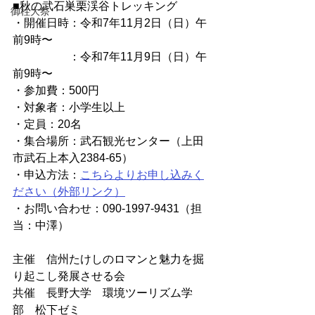
■秋の武石巣栗渓谷トレッキング
御柱大祭
・開催日時：令和7年11月2日（日）午
前9時〜
　　　　　：令和7年11月9日（日）午
前9時〜
・参加費：500円
・対象者：小学生以上
・定員：20名
・集合場所：武石観光センター（上田
市武石上本入2384-65）
・申込方法：
こちらよりお申し込みく
ださい（外部リンク）
・お問い合わせ：090-1997-9431（担
当：中澤）
主催　信州たけしのロマンと魅力を掘
り起こし発展させる会
共催　長野大学　環境ツーリズム学
部　松下ゼミ