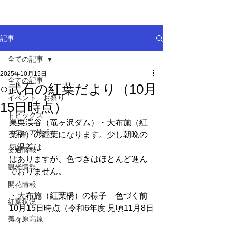
記事
全ての記事
2025年10月15日
全ての記事
○武石の紅葉だより（10月
イベント、お祭り
15日時点）
トピックス
巣栗渓谷（竜ヶ沢ダム）・大布施（紅
メディア情報
葉橋）の紅葉になります。少し朝晩の
気温差は
交通情報
はありますが、色づきはほとんど進ん
観光情報
でおりません。
開花情報
・大布施（紅葉橋）の様子　色づく前 
紅葉状況
10月15日時点（令和6年度 見頃11月8日
美ヶ原高原
～）